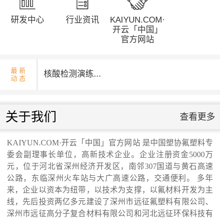
新闻动态
研发中心
行业资讯
KAIYUN.COM·
KAIYUN.COM·开
开云「中国」
官方网站
云「中国」官方网
站
最 新
核酸检测演练...
KAIYUN.COM·开
动 态
云「中国」官方网
国庆升旗仪式...
站
关于我们
查看更多
省发改委领导来我公司调研走访...
KAIYUN.COM·开云「中国」官方网站 是中国塑协氟塑料专
委会副理事长单位，高新技术企业。企业注册资金5000万
交通运输行业标准《桥梁支座用高分子材料
元，位于河北省深州经济开发区，南邻307国道与黄石高速
公路，东临深州火车站与大广高速公路，交通便利。 多年
来，企业以资本为纽带，以技术为支撑，以氟材料开发为主
滑板》 送审稿审查会在京召开...
线，先后投资两亿多元建设了深州市远征氟塑料有限公司、
深州市远征高分子复合材料有限公司和河北远征环保科技有