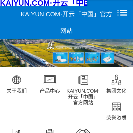
KAIYUN.COM·开云「中国」官方网站
KAIYUN.COM·开云「中国」官方
KAIYUN.COM·开
云「中国」官方网
网站
站
关于我们
产品中心
远征研发中心
创新能力
关于我们
产品中心
KAIYUN.COM·
集团文化
开云「中国」
官方网站
集团文化
荣誉资质
荣誉资质