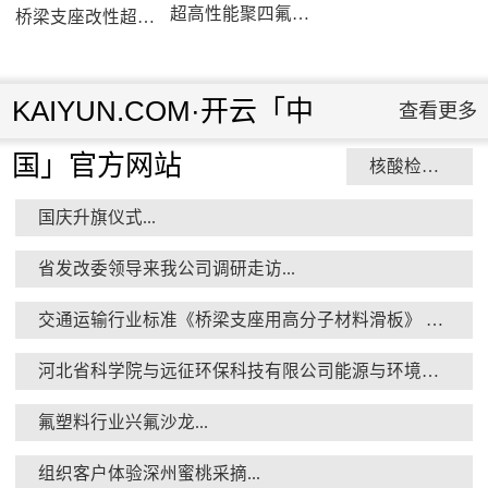
超高性能聚四氟乙烯滑板
桥梁支座改性超高分子量聚乙烯滑板
KAIYUN.COM·开云「中
查看更多
国」官方网站
核酸检测演练...
国庆升旗仪式...
省发改委领导来我公司调研走访...
交通运输行业标准《桥梁支座用高分子材料滑板》 送审稿审查会在京召开...
河北省科学院与远征环保科技有限公司能源与环境新材料成果转化基地签约暨揭牌仪式...
氟塑料行业兴氟沙龙...
组织客户体验深州蜜桃采摘...