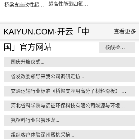
超高性能聚四氟乙烯滑板
桥梁支座改性超高分子量聚乙烯滑板
KAIYUN.COM·开云「中
查看更多
国」官方网站
核酸检测演练...
国庆升旗仪式...
省发改委领导来我公司调研走访...
交通运输行业标准《桥梁支座用高分子材料滑板》 送审稿审查会在京召开...
河北省科学院与远征环保科技有限公司能源与环境新材料成果转化基地签约暨揭牌仪式...
氟塑料行业兴氟沙龙...
组织客户体验深州蜜桃采摘...