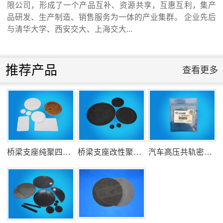
河北省科学院与远征环保科技有限公司能源
限公司，形成了一个产品互补、资源共享，互惠互利，集产
品研发、生产制造、销售服务为一体的产业集群。 企业先后
与清华大学、西安交大、上海交大...
与环境新材料成果转化基地签约暨揭牌仪
式...
推荐产品
查看更多
氟塑料行业兴氟沙龙...
组织客户体验深州蜜桃采摘...
衡水市委书记新项目开发参观...
桥梁支座纯聚四氟乙烯滑板
桥梁支座改性聚四氟乙烯滑板
汽车高压共轨密封圈
消防小组训练...
衡水安全局长参观...