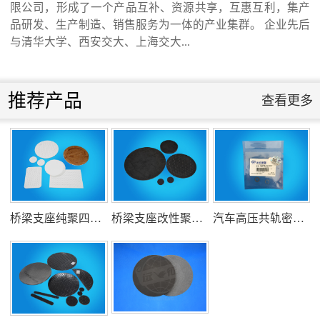
河北省科学院与远征环保科技有限公司能源
限公司，形成了一个产品互补、资源共享，互惠互利，集产
品研发、生产制造、销售服务为一体的产业集群。 企业先后
与清华大学、西安交大、上海交大...
与环境新材料成果转化基地签约暨揭牌仪
式...
推荐产品
查看更多
氟塑料行业兴氟沙龙...
组织客户体验深州蜜桃采摘...
衡水市委书记新项目开发参观...
桥梁支座纯聚四氟乙烯滑板
桥梁支座改性聚四氟乙烯滑板
汽车高压共轨密封圈
消防小组训练...
衡水安全局长参观...