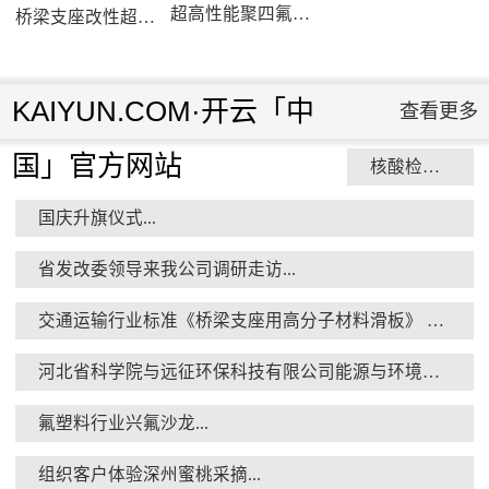
超高性能聚四氟乙烯滑板
桥梁支座改性超高分子量聚乙烯滑板
KAIYUN.COM·开云「中
查看更多
国」官方网站
核酸检测演练...
国庆升旗仪式...
省发改委领导来我公司调研走访...
交通运输行业标准《桥梁支座用高分子材料滑板》 送审稿审查会在京召开...
河北省科学院与远征环保科技有限公司能源与环境新材料成果转化基地签约暨揭牌仪式...
氟塑料行业兴氟沙龙...
组织客户体验深州蜜桃采摘...