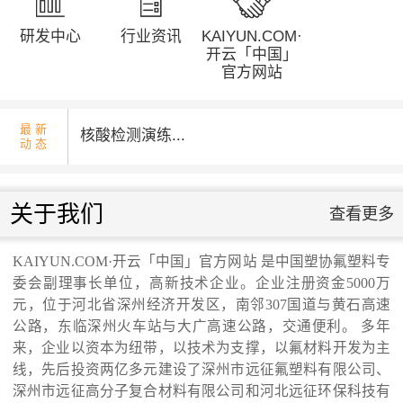
新闻动态
研发中心
行业资讯
KAIYUN.COM·
KAIYUN.COM·开
开云「中国」
官方网站
云「中国」官方网
站
最 新
核酸检测演练...
KAIYUN.COM·开
动 态
云「中国」官方网
国庆升旗仪式...
站
关于我们
查看更多
省发改委领导来我公司调研走访...
KAIYUN.COM·开云「中国」官方网站 是中国塑协氟塑料专
委会副理事长单位，高新技术企业。企业注册资金5000万
交通运输行业标准《桥梁支座用高分子材料
元，位于河北省深州经济开发区，南邻307国道与黄石高速
公路，东临深州火车站与大广高速公路，交通便利。 多年
来，企业以资本为纽带，以技术为支撑，以氟材料开发为主
滑板》 送审稿审查会在京召开...
线，先后投资两亿多元建设了深州市远征氟塑料有限公司、
深州市远征高分子复合材料有限公司和河北远征环保科技有