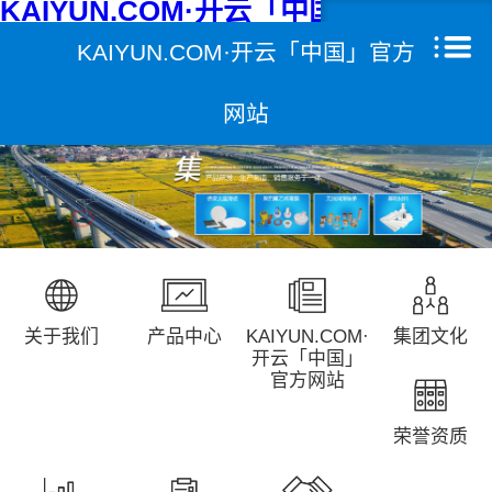
KAIYUN.COM·开云「中国」官方网站
KAIYUN.COM·开云「中国」官方
KAIYUN.COM·开
云「中国」官方网
网站
站
关于我们
产品中心
远征研发中心
创新能力
关于我们
产品中心
KAIYUN.COM·
集团文化
开云「中国」
官方网站
集团文化
荣誉资质
荣誉资质