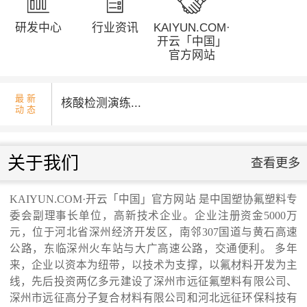
新闻动态
研发中心
行业资讯
KAIYUN.COM·
KAIYUN.COM·开
开云「中国」
官方网站
云「中国」官方网
站
最 新
核酸检测演练...
KAIYUN.COM·开
动 态
云「中国」官方网
国庆升旗仪式...
站
关于我们
查看更多
省发改委领导来我公司调研走访...
KAIYUN.COM·开云「中国」官方网站 是中国塑协氟塑料专
委会副理事长单位，高新技术企业。企业注册资金5000万
交通运输行业标准《桥梁支座用高分子材料
元，位于河北省深州经济开发区，南邻307国道与黄石高速
公路，东临深州火车站与大广高速公路，交通便利。 多年
来，企业以资本为纽带，以技术为支撑，以氟材料开发为主
滑板》 送审稿审查会在京召开...
线，先后投资两亿多元建设了深州市远征氟塑料有限公司、
深州市远征高分子复合材料有限公司和河北远征环保科技有