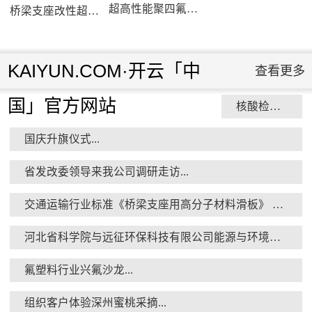
超高性能聚四氟乙烯滑板
桥梁支座改性超高分子量聚乙烯滑板
KAIYUN.COM·开云「中
查看更多
国」官方网站
核酸检测演练...
国庆升旗仪式...
省发改委领导来我公司调研走访...
交通运输行业标准《桥梁支座用高分子材料滑板》 送审稿审查会在京召开...
河北省科学院与远征环保科技有限公司能源与环境新材料成果转化基地签约暨揭牌仪式...
氟塑料行业兴氟沙龙...
组织客户体验深州蜜桃采摘...